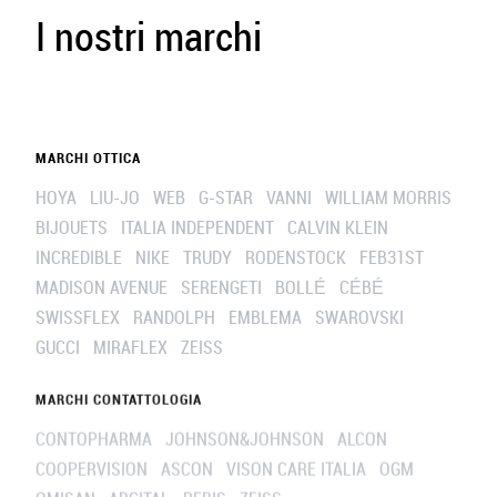
I nostri marchi
MARCHI OTTICA
HOYA
LIU-JO
WEB
G-STAR
VANNI
WILLIAM MORRIS
BIJOUETS
ITALIA INDEPENDENT
CALVIN KLEIN
INCREDIBLE
NIKE
TRUDY
RODENSTOCK
FEB31ST
MADISON AVENUE
SERENGETI
BOLLÉ
CÉBÉ
SWISSFLEX
RANDOLPH
EMBLEMA
SWAROVSKI
GUCCI
MIRAFLEX
ZEISS
MARCHI CONTATTOLOGIA
CONTOPHARMA
JOHNSON&JOHNSON
ALCON
COOPERVISION
ASCON
VISON CARE ITALIA
OGM
OMISAN
ARGITAL
REBIS
ZEISS